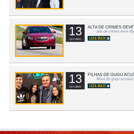
13
ALTA DE CRIMES DEV
alta de crimes deve de
OUTUBRO
13
FILHAS DE GUGU ACU
filhas de gugu acusam
OUTUBRO