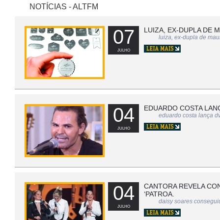
NOTÍCIAS - ALTFM
07
LUIZA, EX-DUPLA DE 
luiza, ex-dupla de maur
JULHO
04
EDUARDO COSTA LANÇ
eduardo costa lança dv
JULHO
04
CANTORA REVELA CO
‘PATROA.
daisy soares consegui
JULHO