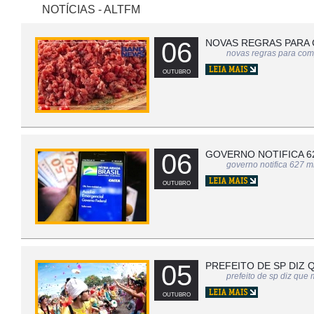
NOTÍCIAS - ALTFM
06
NOVAS REGRAS PARA 
novas regras para com
OUTUBRO
06
GOVERNO NOTIFICA 6
governo notifica 627 m
OUTUBRO
05
PREFEITO DE SP DIZ
prefeito de sp diz que
OUTUBRO