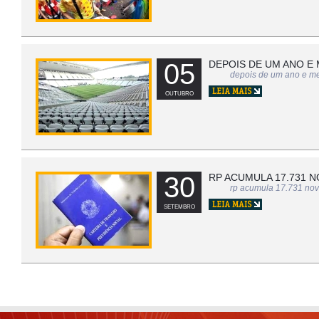
05
DEPOIS DE UM ANO E 
depois de um ano e mei
OUTUBRO
30
RP ACUMULA 17.731 N
rp acumula 17.731 nov
SETEMBRO