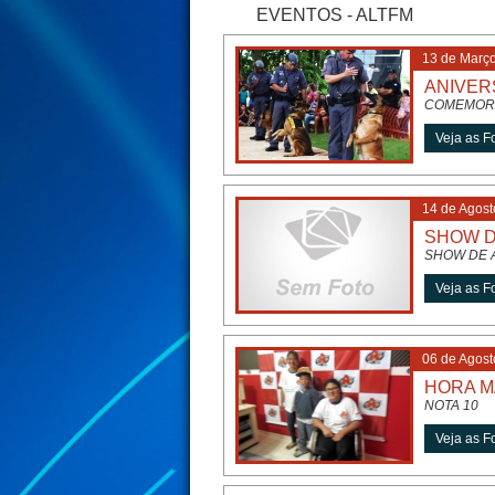
EVENTOS - ALTFM
13 de Març
ANIVERS
COMEMORA
14 de Agost
SHOW D
SHOW DE A
06 de Agost
HORA MA
NOTA 10